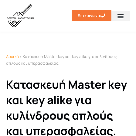
Επικοινωνία
Κλειδιά-Immoblili
Αρχική
»
Κατασκευή Master key και key alike για κυλίνδρους
απλούς και υπερασφαλείας.
Κατασκευή Master key
και key alike για
κυλίνδρους απλούς
και υπερασφαλείας.