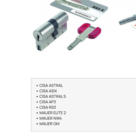
•
CISA ASTRAL
•
CISA ASIX
•
CISA ASTRAL S
•
CISA AP3
•
CISA RS3
•
MAUER ELITE 2
•
MAUER NW4
•
MAUER GM