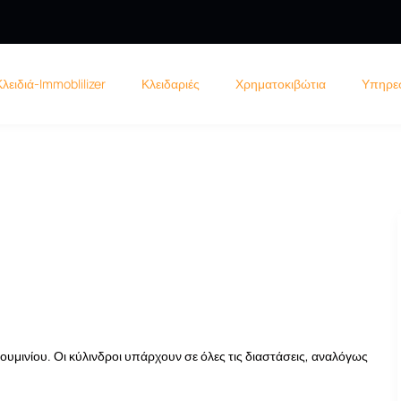
Κλειδιά-Immoblilizer
Κλειδαριές
Χρηματοκιβώτια
Υπηρε
αλουμινίου. Οι κύλινδροι υπάρχουν σε όλες τις διαστάσεις, αναλόγως