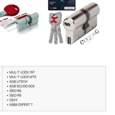
•
MUL-T-LOCK 7X7
•
MUL-T-LOCK MT5
•
AGB UTECH
•
AGB SCUDO DCK
•
ISEO R6
•
ISEO R9
•
GEVY
•
KABA EXPERT T