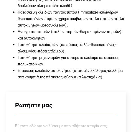
δουλεύουν όλα με το ίδιο κλειδί.)
Κατασκευή κλειδιών παντός τύπου (immibilizer-κυλίνδρων
θωρακισμένων πορτών-χρηματοκιβωτίων-απλά σπιτιών-απλά
αυτοκινήτων-μοτοσυκλετών).
Ανοίγματα σπιτιών (απλών πορτών-θωρακισμένων πορτών)
και αυτοκινήτων.
Τοποθέτηση κλειδαριών (σε πόρτες απλές-θωρακισμένες-
αλουμινίου-πόρτες τζαμιού).
Τοποθέτηση μηχανισμών για αυτόματο κλείσιμο σε εισόδους
πολυκατοικιών.
Επισκευή κλειδιών αυτοκινήτου (σπασμένο κέλυφος-κόλλημα
στα κουμπιά της πλακέτας-φθαρμένα λαστιχάκια)
Ρωτήστε μας
Είμαστε εδώ για να λύσουμε οποιαδήποτε απορία σας.