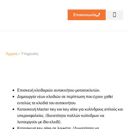
Επικοινωνία
Κλειδιά-Immoblili
Αρχική
»
Υπηρεσίες
Επισκευή κλειδαριών αυτοκινήτου-μοτοσυκλετών.
Δημιουργία νέων κλειδιών σε περίπτωση που έχουν χαθεί
εντελώς τα κλειδιά του αυτοκινήτου.
Κατασκευή Master key και key alike για κυλίνδρους απλούς και
υπερασφαλείας. (δυνατότητα πολλών κυλίνδρων να
λειτουργούν με ίδιο κλειδί).
Κατασκευή key alike σε λουκέτα. (Δυνατότητα να