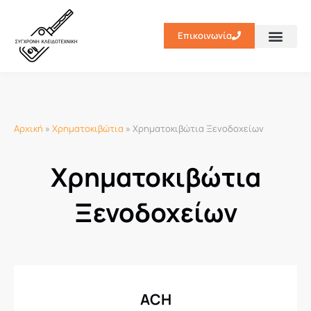
Επικοινωνία
Κλειδιά-Immoblili
Αρχική
»
Χρηματοκιβώτια
»
Χρηματοκιβώτια Ξενοδοχείων​
Χρηματοκιβώτια
Ξενοδοχείων
ACH